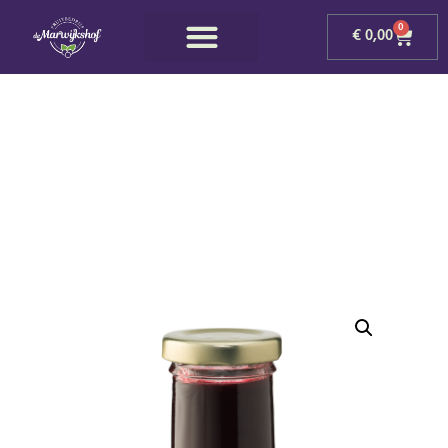
0
€
0,00