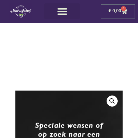
0
€
0,00