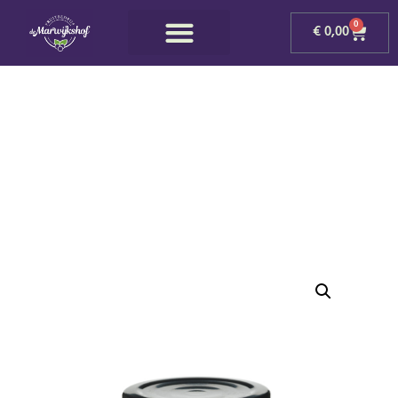
0
€
0,00