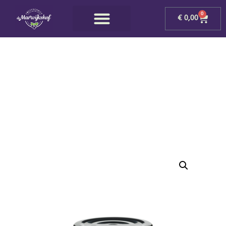
0
€
0,00