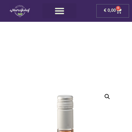
0
€
0,00