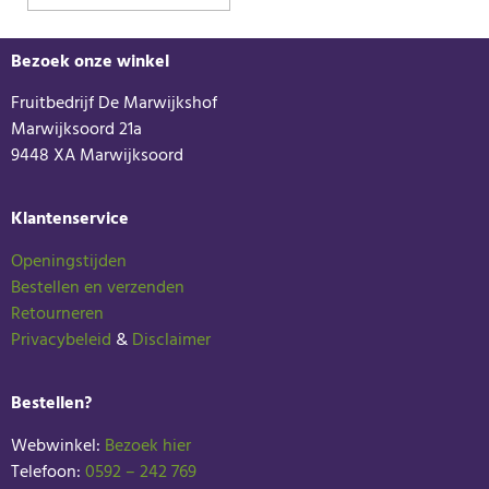
Bezoek onze winkel
Fruitbedrijf De Marwijkshof
Marwijksoord 21a
9448 XA Marwijksoord
Klantenservice
Openingstijden
Bestellen en verzenden
Retourneren
Privacybeleid
&
Disclaimer
Bestellen?
Webwinkel:
Bezoek hier
Telefoon:
0592 – 242 769